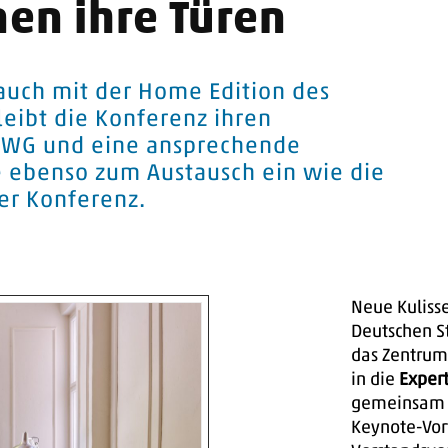
nen ihre Türen
 auch mit der Home Edition des
eibt die Konferenz ihren
le WG und eine ansprechende
e ebenso zum Austausch ein wie die
er Konferenz.
Neue Kuliss
Deutschen St
das Zentrum 
in die
Exper
gemeinsam 
Keynote-Vor