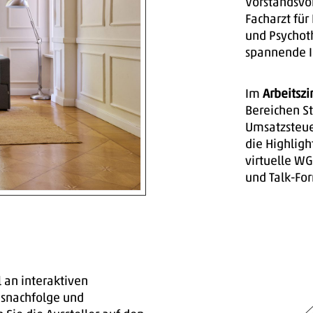
Vorstandsvo
Facharzt für
und Psychot
spannende I
Im
Arbeitsz
Bereichen St
Umsatzsteuer
die Highligh
virtuelle WG
und Talk-F
 an interaktiven
snachfolge und